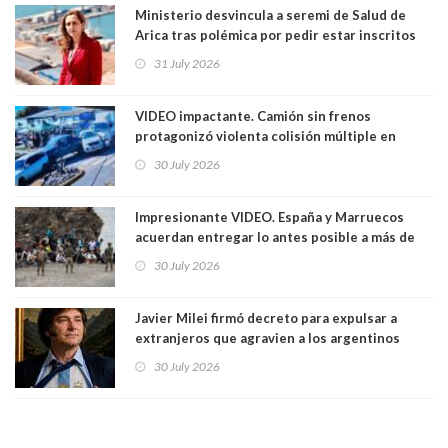
Ministerio desvincula a seremi de Salud de
Arica tras polémica por pedir estar inscritos
en el Partido Republicano para un cupo laboral.
31 July 2026
Ya son 29 seremis despedidos desde el 11 de
marzo
VIDEO impactante. Camión sin frenos
protagonizó violenta colisión múltiple en
Cartagena: 13 lesionados y dos heridos graves
30 July 2026
Impresionante VIDEO. España y Marruecos
acuerdan entregar lo antes posible a más de
dos mil personas que ingresaron como
30 July 2026
avalancha y de manera irregular a territorio
español
Javier Milei firmó decreto para expulsar a
extranjeros que agravien a los argentinos
luego del mundial
30 July 2026