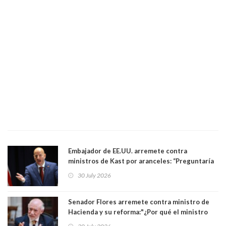
Embajador de EE.UU. arremete contra
ministros de Kast por aranceles: “Preguntaría
si ese ministro realmente ha leído el Tratado.
30 July 2026
Yo diría que no”
Senador Flores arremete contra ministro de
Hacienda y su reforma:"¿Por qué el ministro
Quiroz se empecina en favorecer a municipios