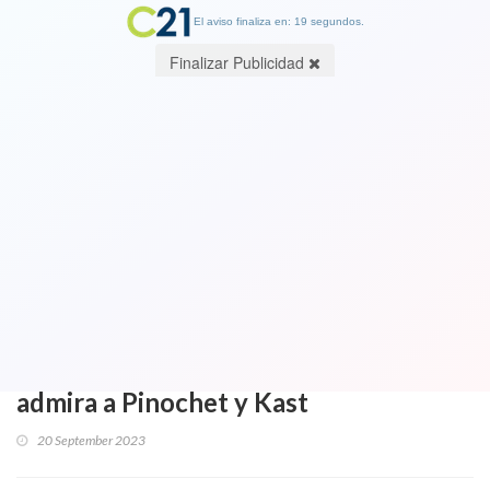
El aviso finaliza en: 19 segundos.
Finalizar Publicidad
Foto fue motivo de burlas y se
transformó en meme: 35 personas
encabezadas por Pancho Malo
llegaron al Parque O Higgins a pifiar a
Boric y a todas las autoridades.
Conózca el prontuario del líder que
admira a Pinochet y Kast
20 September 2023