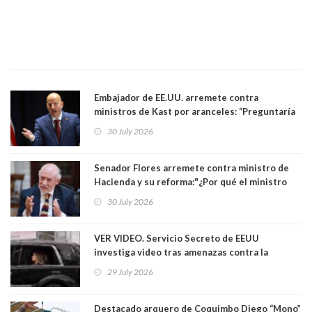
Embajador de EE.UU. arremete contra
ministros de Kast por aranceles: “Preguntaría
si ese ministro realmente ha leído el Tratado.
30 July 2026
Yo diría que no”
Senador Flores arremete contra ministro de
Hacienda y su reforma:"¿Por qué el ministro
Quiroz se empecina en favorecer a municipios
30 July 2026
más ricos, pasándole la aplanadora a los
demás?"
VER VIDEO. Servicio Secreto de EEUU
investiga video tras amenazas contra la
primera dama Melania Trump y su hijo Barron
29 July 2026
Destacado arquero de Coquimbo Diego “Mono”