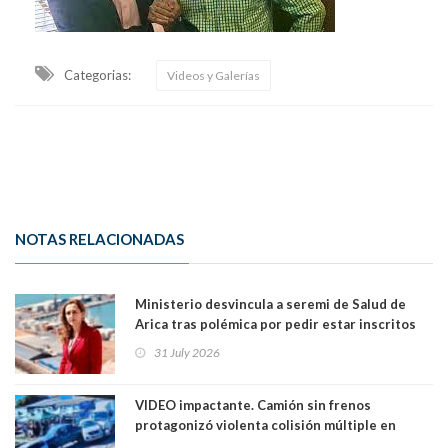
Categorias:
Videos y Galerías
NOTAS RELACIONADAS
Ministerio desvincula a seremi de Salud de
Arica tras polémica por pedir estar inscritos
en el Partido Republicano para un cupo laboral.
31 July 2026
Ya son 29 seremis despedidos desde el 11 de
marzo
VIDEO impactante. Camión sin frenos
protagonizó violenta colisión múltiple en
Cartagena: 13 lesionados y dos heridos graves