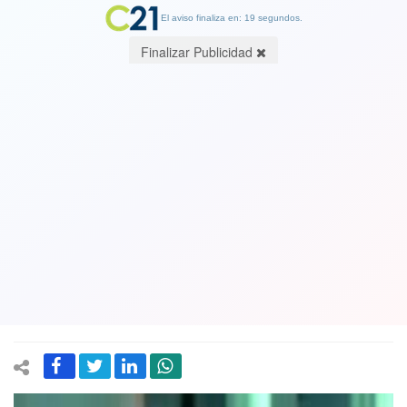
El aviso finaliza en: 19 segundos.
Finalizar Publicidad
¿Fuego amigo? Senador Castro (RN)
arremete contra Joaquín Lavín:
Asegura que es "un payaso" y "si
comer caca deja votos, él come caca".
Ver Video
25 September 2020