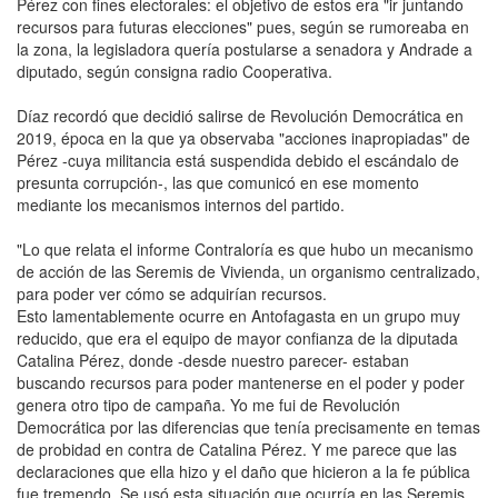
Pérez con fines electorales: el objetivo de estos era "ir juntando
recursos para futuras elecciones" pues, según se rumoreaba en
la zona, la legisladora quería postularse a senadora y Andrade a
diputado, según consigna radio Cooperativa.
Díaz recordó que decidió salirse de Revolución Democrática en
2019, época en la que ya observaba "acciones inapropiadas" de
Pérez -cuya militancia está suspendida debido el escándalo de
presunta corrupción-, las que comunicó en ese momento
mediante los mecanismos internos del partido.
"Lo que relata el informe Contraloría es que hubo un mecanismo
de acción de las Seremis de Vivienda, un organismo centralizado,
para poder ver cómo se adquirían recursos.
Esto lamentablemente ocurre en Antofagasta en un grupo muy
reducido, que era el equipo de mayor confianza de la diputada
Catalina Pérez, donde -desde nuestro parecer- estaban
buscando recursos para poder mantenerse en el poder y poder
genera otro tipo de campaña. Yo me fui de Revolución
Democrática por las diferencias que tenía precisamente en temas
de probidad en contra de Catalina Pérez. Y me parece que las
declaraciones que ella hizo y el daño que hicieron a la fe pública
fue tremendo. Se usó esta situación que ocurría en las Seremis