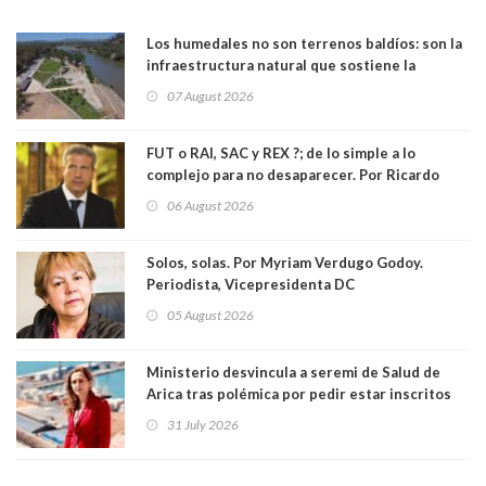
Los humedales no son terrenos baldíos: son la
infraestructura natural que sostiene la
vida. Por Alfredo Peña, Periodista
07 August 2026
FUT o RAI, SAC y REX ?; de lo simple a lo
complejo para no desaparecer. Por Ricardo
Rincón. Abogado
06 August 2026
Solos, solas. Por Myriam Verdugo Godoy.
Periodista, Vicepresidenta DC
05 August 2026
Ministerio desvincula a seremi de Salud de
Arica tras polémica por pedir estar inscritos
en el Partido Republicano para un cupo laboral.
31 July 2026
Ya son 29 seremis despedidos desde el 11 de
marzo