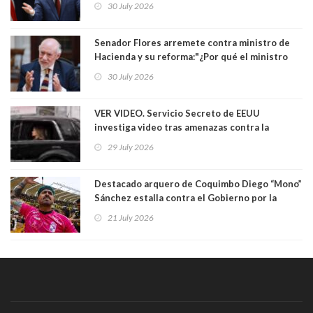
30 July 2026
Yo diría que no”
Senador Flores arremete contra ministro de
Hacienda y su reforma:"¿Por qué el ministro
Quiroz se empecina en favorecer a municipios
30 July 2026
más ricos, pasándole la aplanadora a los
demás?"
VER VIDEO. Servicio Secreto de EEUU
investiga video tras amenazas contra la
primera dama Melania Trump y su hijo Barron
29 July 2026
Destacado arquero de Coquimbo Diego “Mono”
Sánchez estalla contra el Gobierno por la
catástrofe en su ciudad. Lanzó dura acusación
21 July 2026
contra ministro Poduje a quién trató de
"guevón"