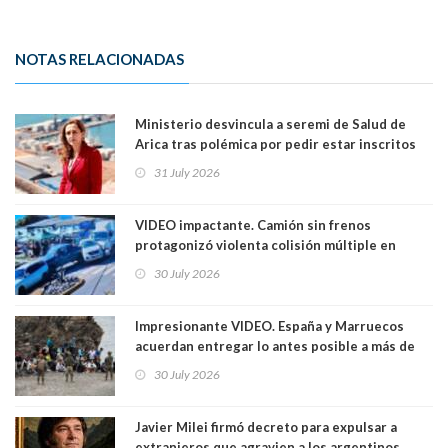
NOTAS RELACIONADAS
Ministerio desvincula a seremi de Salud de
Arica tras polémica por pedir estar inscritos
en el Partido Republicano para un cupo laboral.
31 July 2026
Ya son 29 seremis despedidos desde el 11 de
marzo
VIDEO impactante. Camión sin frenos
protagonizó violenta colisión múltiple en
Cartagena: 13 lesionados y dos heridos graves
30 July 2026
Impresionante VIDEO. España y Marruecos
acuerdan entregar lo antes posible a más de
dos mil personas que ingresaron como
30 July 2026
avalancha y de manera irregular a territorio
español
Javier Milei firmó decreto para expulsar a
extranjeros que agravien a los argentinos