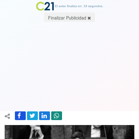
El aviso finaliza en: 19 segundos.
Finalizar Publicidad
Hasta Van Rysselberghe arrasó con
exministro de Hacienda que dejó
botada su cartera en plena crisis
económica para darse un gustito
26 January 2021