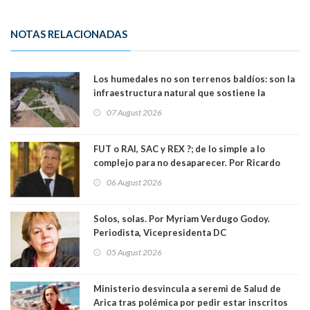
NOTAS RELACIONADAS
Los humedales no son terrenos baldíos: son la
infraestructura natural que sostiene la
vida. Por Alfredo Peña, Periodista
07 August 2026
FUT o RAI, SAC y REX ?; de lo simple a lo
complejo para no desaparecer. Por Ricardo
Rincón. Abogado
06 August 2026
Solos, solas. Por Myriam Verdugo Godoy.
Periodista, Vicepresidenta DC
05 August 2026
Ministerio desvincula a seremi de Salud de
Arica tras polémica por pedir estar inscritos