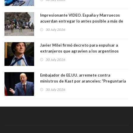
Impresionante VIDEO. España y Marruecos
acuerdan entregar lo antes posible a más de
dos mil personas que ingresaron como
30 July 2026
avalancha y de manera irregular a territorio
español
Javier Milei firmó decreto para expulsar a
extranjeros que agravien a los argentinos
luego del mundial
30 July 2026
Embajador de EE.UU. arremete contra
ministros de Kast por aranceles: “Preguntaría
si ese ministro realmente ha leído el Tratado.
30 July 2026
Yo diría que no”