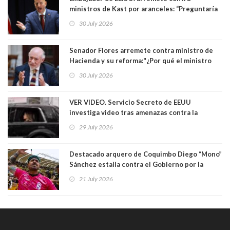
ministros de Kast por aranceles: “Preguntaría
si ese ministro realmente ha leído el Tratado.
30 July 2026
Yo diría que no”
Senador Flores arremete contra ministro de
Hacienda y su reforma:"¿Por qué el ministro
Quiroz se empecina en favorecer a municipios
30 July 2026
más ricos, pasándole la aplanadora a los
demás?"
VER VIDEO. Servicio Secreto de EEUU
investiga video tras amenazas contra la
primera dama Melania Trump y su hijo Barron
29 July 2026
Destacado arquero de Coquimbo Diego “Mono”
Sánchez estalla contra el Gobierno por la
catástrofe en su ciudad. Lanzó dura acusación
21 July 2026
contra ministro Poduje a quién trató de
"guevón"