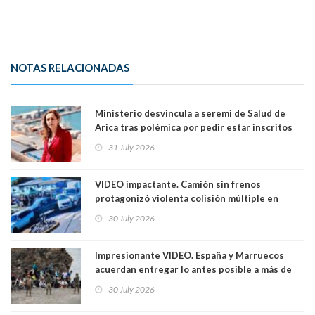
NOTAS RELACIONADAS
Ministerio desvincula a seremi de Salud de
Arica tras polémica por pedir estar inscritos
en el Partido Republicano para un cupo laboral.
31 July 2026
Ya son 29 seremis despedidos desde el 11 de
marzo
VIDEO impactante. Camión sin frenos
protagonizó violenta colisión múltiple en
Cartagena: 13 lesionados y dos heridos graves
30 July 2026
Impresionante VIDEO. España y Marruecos
acuerdan entregar lo antes posible a más de
dos mil personas que ingresaron como
30 July 2026
avalancha y de manera irregular a territorio
español