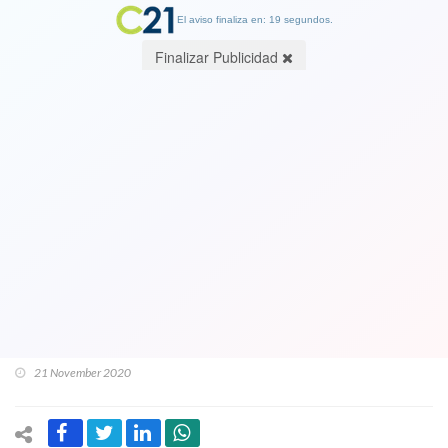
El aviso finaliza en: 19 segundos.
Finalizar Publicidad
Hay desatinados, irresponsables,
estúpidos y este otro: Subsecretario le
inflinge otro dolor a familia de joven
doctora fallecida por covid19: La culpa
a ella de su muerte por "haber bajado
la guardia". Ver video
21 November 2020