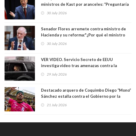
ministros de Kast por aranceles: “Preguntaría
si ese ministro realmente ha leído el Tratado.
30 July 2026
Yo diría que no”
Senador Flores arremete contra ministro de
Hacienda y su reforma:"¿Por qué el ministro
Quiroz se empecina en favorecer a municipios
30 July 2026
más ricos, pasándole la aplanadora a los
demás?"
VER VIDEO. Servicio Secreto de EEUU
investiga video tras amenazas contra la
primera dama Melania Trump y su hijo Barron
29 July 2026
Destacado arquero de Coquimbo Diego “Mono”
Sánchez estalla contra el Gobierno por la
catástrofe en su ciudad. Lanzó dura acusación
21 July 2026
contra ministro Poduje a quién trató de
"guevón"