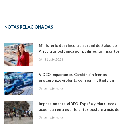
NOTAS RELACIONADAS
Ministerio desvincula a seremi de Salud de
Arica tras polémica por pedir estar inscritos
en el Partido Republicano para un cupo laboral.
31 July 2026
Ya son 29 seremis despedidos desde el 11 de
marzo
VIDEO impactante. Camión sin frenos
protagonizó violenta colisión múltiple en
Cartagena: 13 lesionados y dos heridos graves
30 July 2026
Impresionante VIDEO. España y Marruecos
acuerdan entregar lo antes posible a más de
dos mil personas que ingresaron como
30 July 2026
avalancha y de manera irregular a territorio
español