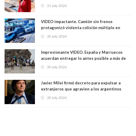
en el Partido Republicano para un cupo laboral.
31 July 2026
Ya son 29 seremis despedidos desde el 11 de
marzo
VIDEO impactante. Camión sin frenos
protagonizó violenta colisión múltiple en
Cartagena: 13 lesionados y dos heridos graves
30 July 2026
Impresionante VIDEO. España y Marruecos
acuerdan entregar lo antes posible a más de
dos mil personas que ingresaron como
30 July 2026
avalancha y de manera irregular a territorio
español
Javier Milei firmó decreto para expulsar a
extranjeros que agravien a los argentinos
luego del mundial
30 July 2026