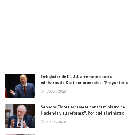
Embajador de EE.UU. arremete contra
ministros de Kast por aranceles: “Preguntaría
si ese ministro realmente ha leído el Tratado.
30 July 2026
Yo diría que no”
Senador Flores arremete contra ministro de
Hacienda y su reforma:"¿Por qué el ministro
Quiroz se empecina en favorecer a municipios
30 July 2026
más ricos, pasándole la aplanadora a los
demás?"