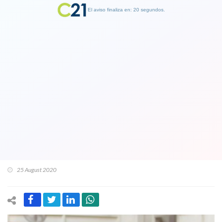
El aviso finaliza en: 19 segundos.
Finalizar Publicidad
Jueza Rutherford somete a proceso a
dos últimos Comandantes en jefe del
Ejército generales (r) Fuente-Alba y
Humberto Oviedo por declaraciones
falsas de gastos reservados
25 August 2020