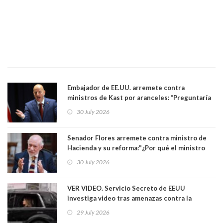
Embajador de EE.UU. arremete contra
ministros de Kast por aranceles: “Preguntaría
si ese ministro realmente ha leído el Tratado.
30 July 2026
Yo diría que no”
Senador Flores arremete contra ministro de
Hacienda y su reforma:"¿Por qué el ministro
Quiroz se empecina en favorecer a municipios
30 July 2026
más ricos, pasándole la aplanadora a los
demás?"
VER VIDEO. Servicio Secreto de EEUU
investiga video tras amenazas contra la
primera dama Melania Trump y su hijo Barron
29 July 2026