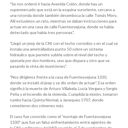
"Se nos ordenó ir hacia Avenida Colón, donde hay un
supermercado que está en la esquina suroriente, cercano a
una rotonda donde también desemboca la calle Tomás Moro.
Allí estuvimos un rato, mientras se daban instrucciones para
actuar en una casa de calle Fuenteovejuna, donde se había
detectado que había tres personas".
"Llegó un jeep de la CNI con el techo corredizo y en el cual se
instala una ametralladora punto 50 sobre un sistema
hidráulico que permite subirla sobre el nivel del techo y
operarla por dos hombres, uno que dispara y otro que va
pasando la cinta de municiones".
"Nos dirigimos frente a la casa de Fuenteovejuna 1330,
donde se instaló el jeep y se dio orden de actuar”. Esa orden
significó la muerte de Arturo Villabela, Lucía Vergara y Sergio
Peña y el incendio de la vivienda. Cumplida la misión, tomaron
rumbo hacia Quinta Normal, a Janequeo 5707, donde
cometieron dos crimenes más.
El caso fue conocido como el "montaje de Fuenteovejuna
1330" que fue un falso enfrentamiento entre agentes de
la CNI y militantes del MIR ocurrido el 7 de septiembre de