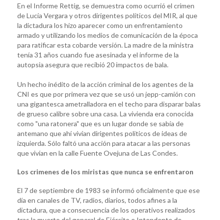
En el Informe Rettig, se demuestra como ocurrió el crimen
de Lucía Vergara y otros dirigentes políticos del MIR, al que
la dictadura los hizo aparecer como un enfrentamiento
armado y utilizando los medios de comunicación de la época
para ratificar esta cobarde versión. La madre de la ministra
tenía 31 años cuando fue asesinada y el informe de la
autopsia asegura que recibió 20 impactos de bala.
Un hecho inédito de la acción criminal de los agentes de la
CNI es que por primera vez que se usó un jepp-camión con
una gigantesca ametralladora en el techo para disparar balas
de grueso calibre sobre una casa. La vivienda era conocida
como "una ratonera" que es un lugar donde se sabía de
antemano que ahí vivían dirigentes politicos de ideas de
izquierda. Sólo faltó una acción para atacar a las personas
que vivían en la calle Fuente Ovejuna de Las Condes.
Los crimenes de los miristas que nunca se enfrentaron
El 7 de septiembre de 1983 se informó oficialmente que ese
día en canales de TV, radios, diarios, todos afines a la
dictadura, que a consecuencia de los operativos realizados
tras la muerte del general de Ejército e Intendente de