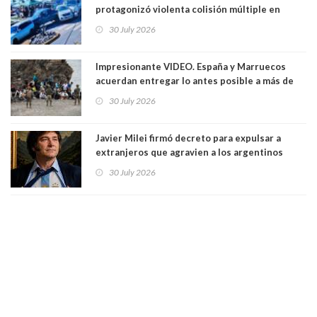
protagonizó violenta colisión múltiple en
Cartagena: 13 lesionados y dos heridos graves
30 July 2026
Impresionante VIDEO. España y Marruecos
acuerdan entregar lo antes posible a más de
dos mil personas que ingresaron como
30 July 2026
avalancha y de manera irregular a territorio
español
Javier Milei firmó decreto para expulsar a
extranjeros que agravien a los argentinos
luego del mundial
30 July 2026