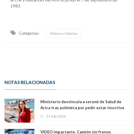
1983.
Categorias:
Videos y Galerías
NOTAS RELACIONADAS
Ministerio desvincula a seremi de Salud de
Arica tras polémica por pedir estar inscritos
en el Partido Republicano para un cupo laboral.
31 July 2026
Ya son 29 seremis despedidos desde el 11 de
marzo
VIDEO impactante. Camión sin frenos