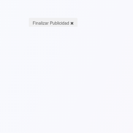
Finalizar Publicidad