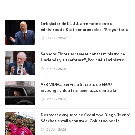
Embajador de EE.UU. arremete contra
ministros de Kast por aranceles: “Preguntaría
si ese ministro realmente ha leído el Tratado.
30 July 2026
Yo diría que no”
Senador Flores arremete contra ministro de
Hacienda y su reforma:"¿Por qué el ministro
Quiroz se empecina en favorecer a municipios
30 July 2026
más ricos, pasándole la aplanadora a los
demás?"
VER VIDEO. Servicio Secreto de EEUU
investiga video tras amenazas contra la
primera dama Melania Trump y su hijo Barron
29 July 2026
Destacado arquero de Coquimbo Diego “Mono”
Sánchez estalla contra el Gobierno por la
catástrofe en su ciudad. Lanzó dura acusación
21 July 2026
contra ministro Poduje a quién trató de