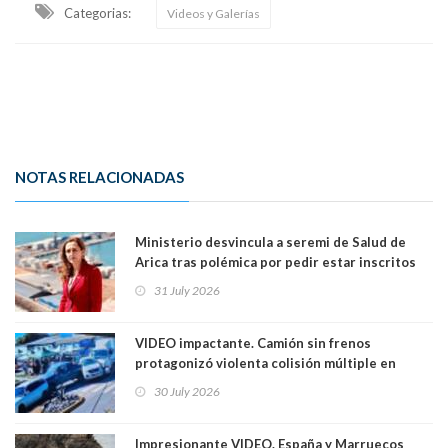
Categorias:
Videos y Galerías
NOTAS RELACIONADAS
Ministerio desvincula a seremi de Salud de
Arica tras polémica por pedir estar inscritos
en el Partido Republicano para un cupo laboral.
31 July 2026
Ya son 29 seremis despedidos desde el 11 de
marzo
VIDEO impactante. Camión sin frenos
protagonizó violenta colisión múltiple en
Cartagena: 13 lesionados y dos heridos graves
30 July 2026
Impresionante VIDEO. España y Marruecos