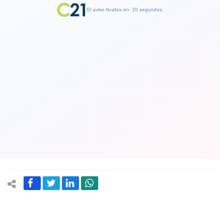
El aviso finaliza en: 19 segundos.
Finalizar Publicidad
¿Le cree? Teniente coronel de
Carabineros niega polémica sobre
posible hostigamiento a Fiscal Chong.
Ver Video
07 October 2020