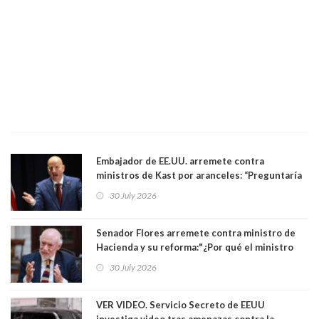
Embajador de EE.UU. arremete contra
ministros de Kast por aranceles: “Preguntaría
si ese ministro realmente ha leído el Tratado.
30 July 2026
Yo diría que no”
Senador Flores arremete contra ministro de
Hacienda y su reforma:"¿Por qué el ministro
Quiroz se empecina en favorecer a municipios
30 July 2026
más ricos, pasándole la aplanadora a los
demás?"
VER VIDEO. Servicio Secreto de EEUU
investiga video tras amenazas contra la