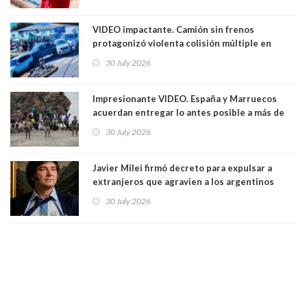
Ya son 29 seremis despedidos desde el 11 de
marzo
VIDEO impactante. Camión sin frenos
protagonizó violenta colisión múltiple en
Cartagena: 13 lesionados y dos heridos graves
30 July 2026
Impresionante VIDEO. España y Marruecos
acuerdan entregar lo antes posible a más de
dos mil personas que ingresaron como
30 July 2026
avalancha y de manera irregular a territorio
español
Javier Milei firmó decreto para expulsar a
extranjeros que agravien a los argentinos
luego del mundial
30 July 2026