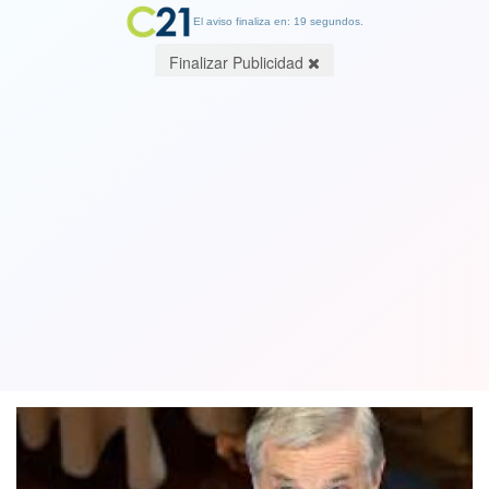
El aviso finaliza en: 19 segundos.
Finalizar Publicidad
“Mentiroso”, el grito que sonó fuerte
en el Congreso cuando Kast
terminaba su Cuenta Pública
01 June 2026