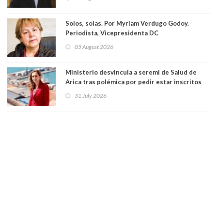
Solos, solas. Por Myriam Verdugo Godoy.
Periodista, Vicepresidenta DC
05 August 2026
Ministerio desvincula a seremi de Salud de
Arica tras polémica por pedir estar inscritos
en el Partido Republicano para un cupo laboral.
31 July 2026
Ya son 29 seremis despedidos desde el 11 de
marzo