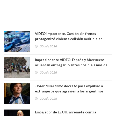
VIDEO impactante. Camión sin frenos
protagonizó violenta colisión múltiple en
Cartagena: 13 lesionados y dos heridos graves
30 July 2026
Impresionante VIDEO. España y Marruecos
acuerdan entregar lo antes posible a más de
dos mil personas que ingresaron como
30 July 2026
avalancha y de manera irregular a territorio
español
Javier Milei firmó decreto para expulsar a
extranjeros que agravien a los argentinos
luego del mundial
30 July 2026
Embajador de EE.UU. arremete contra