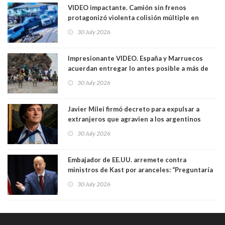
VIDEO impactante. Camión sin frenos
protagonizó violenta colisión múltiple en
Cartagena: 13 lesionados y dos heridos graves
30 July 2026
Impresionante VIDEO. España y Marruecos
acuerdan entregar lo antes posible a más de
dos mil personas que ingresaron como
30 July 2026
avalancha y de manera irregular a territorio
español
Javier Milei firmó decreto para expulsar a
extranjeros que agravien a los argentinos
luego del mundial
30 July 2026
Embajador de EE.UU. arremete contra
ministros de Kast por aranceles: “Preguntaría
si ese ministro realmente ha leído el Tratado.
30 July 2026
Yo diría que no”