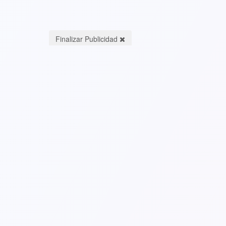
Finalizar Publicidad