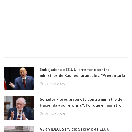
Embajador de EE.UU. arremete contra
ministros de Kast por aranceles: “Preguntaría
si ese ministro realmente ha leído el Tratado.
30 July 2026
Yo diría que no”
Senador Flores arremete contra ministro de
Hacienda y su reforma:"¿Por qué el ministro
Quiroz se empecina en favorecer a municipios
30 July 2026
más ricos, pasándole la aplanadora a los
demás?"
VER VIDEO. Servicio Secreto de EEUU