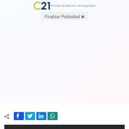
El aviso finaliza en: 19 segundos.
Finalizar Publicidad
Periodista Rodrigo Sepúlveda por el
tercer retiro del 10%: "Los que se
salvaron de la pandemia fue la propia
gente con dinero de su bolsillo, el
Gobierno llegó tarde". Ver Video
17 April 2021