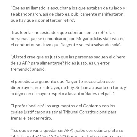
“Ese es mi llamado, a escuchar a los que estaban de tu lado y
te abandonaron, así de claro es, públicamente manifestaron
que hay que ir por el tercer retiro”.
Tras leer las necesidades que cubrirán con su retiro las
personas que se comunicaron con Meganoticias vía Twitter,
el conductor sostuvo que “la gente se está salvando sola”.
"¿Usted cree que es justo que las personas saquen el dinero
de su AFP para alimentarse? No es justo, es un error
tremendo", añadió.
El periodista argumentó que “la gente necesitaba este
dinero ayer, antes de ayer, no hoy. Se han atrasado en todo, y
lo digo con el mayor respeto a las autoridades del país”.
El profesional citó los argumentos del Gobierno con los
cuales justificaron asistir al Tribunal Constitucional para
frenar el tercer retiro.
“‘Es que se van a quedar sin AFP’, ¿sabe con cuánta plata se
jubila la gente? Con 120 ó 300 lucas, ¿usted cree que eso es