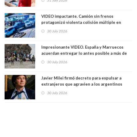
31 July 2026
Ya son 29 seremis despedidos desde el 11 de
marzo
VIDEO impactante. Camión sin frenos
protagonizó violenta colisión múltiple en
Cartagena: 13 lesionados y dos heridos graves
30 July 2026
Impresionante VIDEO. España y Marruecos
acuerdan entregar lo antes posible a más de
dos mil personas que ingresaron como
30 July 2026
avalancha y de manera irregular a territorio
español
Javier Milei firmó decreto para expulsar a
extranjeros que agravien a los argentinos
luego del mundial
30 July 2026