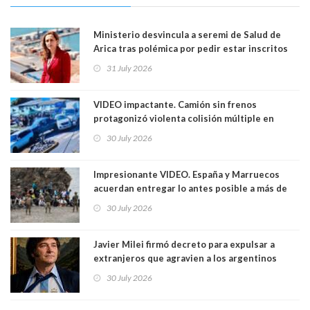
Ministerio desvincula a seremi de Salud de
Arica tras polémica por pedir estar inscritos
en el Partido Republicano para un cupo laboral.
31 July 2026
Ya son 29 seremis despedidos desde el 11 de
marzo
VIDEO impactante. Camión sin frenos
protagonizó violenta colisión múltiple en
Cartagena: 13 lesionados y dos heridos graves
30 July 2026
Impresionante VIDEO. España y Marruecos
acuerdan entregar lo antes posible a más de
dos mil personas que ingresaron como
30 July 2026
avalancha y de manera irregular a territorio
español
Javier Milei firmó decreto para expulsar a
extranjeros que agravien a los argentinos
luego del mundial
30 July 2026