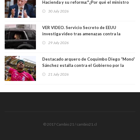
Hacienda y su reforma:"¿Por qué el ministro
Quiroz se empecina en favorecer a municipios
30 July 2026
más ricos, pasándole la aplanadora a los
demás?"
VER VIDEO. Servicio Secreto de EEUU
investiga video tras amenazas contra la
primera dama Melania Trump y su hijo Barron
29 July 2026
Destacado arquero de Coquimbo Diego “Mono”
Sánchez estalla contra el Gobierno por la
catástrofe en su ciudad. Lanzó dura acusación
21 July 2026
contra ministro Poduje a quién trató de
"guevón"
© 2017 Cambio 21 / cambio21.cl