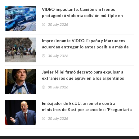
VIDEO impactante. Camión sin frenos
protagonizó violenta colisión múltiple en
Cartagena: 13 lesionados y dos heridos graves
30 July 2026
Impresionante VIDEO. España y Marruecos
acuerdan entregar lo antes posible a más de
dos mil personas que ingresaron como
30 July 2026
avalancha y de manera irregular a territorio
español
Javier Milei firmó decreto para expulsar a
extranjeros que agravien a los argentinos
luego del mundial
30 July 2026
Embajador de EE.UU. arremete contra
ministros de Kast por aranceles: “Preguntaría
si ese ministro realmente ha leído el Tratado.
30 July 2026
Yo diría que no”