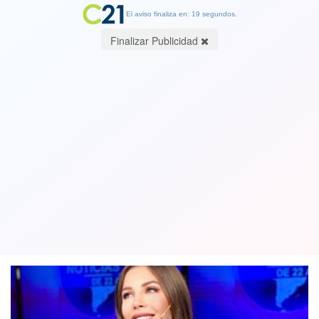
El aviso finaliza en: 19 segundos.
Finalizar Publicidad
Romina Malaspina, la conductora de
Canal 26 que cautivó a todos los
argentinos. Ver Galeria
18 June 2020