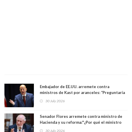
Embajador de EE.UU. arremete contra
ministros de Kast por aranceles: “Preguntaría
si ese ministro realmente ha leído el Tratado.
30 July 2026
Yo diría que no”
Senador Flores arremete contra ministro de
Hacienda y su reforma:"¿Por qué el ministro
Quiroz se empecina en favorecer a municipios
30 July 2026