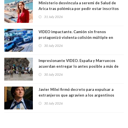
Ministerio desvincula a seremi de Salud de
Arica tras polémica por pedir estar inscritos
en el Partido Republicano para un cupo laboral.
31 July 2026
Ya son 29 seremis despedidos desde el 11 de
marzo
VIDEO impactante. Camión sin frenos
protagonizó violenta colisión múltiple en
Cartagena: 13 lesionados y dos heridos graves
30 July 2026
Impresionante VIDEO. España y Marruecos
acuerdan entregar lo antes posible a más de
dos mil personas que ingresaron como
30 July 2026
avalancha y de manera irregular a territorio
español
Javier Milei firmó decreto para expulsar a
extranjeros que agravien a los argentinos
luego del mundial
30 July 2026