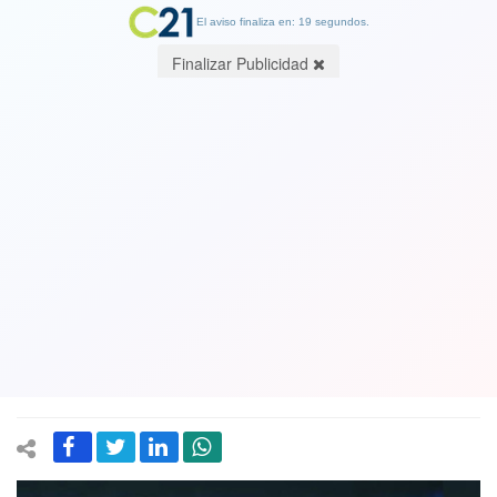
El aviso finaliza en: 19 segundos.
Finalizar Publicidad
"Se te cayó la careta, crypto
estafador": Cristina Kirchner le da
muy duro a Milei tras polémica donde
lo involucran con una estafa de
criptomonedas que promocionó
15 February 2025