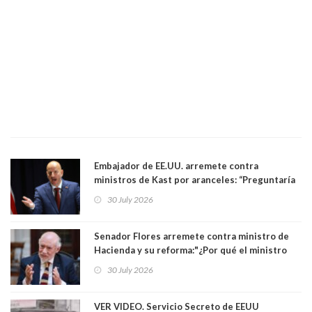
Embajador de EE.UU. arremete contra
ministros de Kast por aranceles: “Preguntaría
si ese ministro realmente ha leído el Tratado.
30 July 2026
Yo diría que no”
Senador Flores arremete contra ministro de
Hacienda y su reforma:"¿Por qué el ministro
Quiroz se empecina en favorecer a municipios
30 July 2026
más ricos, pasándole la aplanadora a los
demás?"
VER VIDEO. Servicio Secreto de EEUU