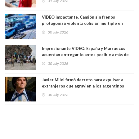
31 July 2026
Ya son 29 seremis despedidos desde el 11 de
marzo
VIDEO impactante. Camión sin frenos
protagonizó violenta colisión múltiple en
Cartagena: 13 lesionados y dos heridos graves
30 July 2026
Impresionante VIDEO. España y Marruecos
acuerdan entregar lo antes posible a más de
dos mil personas que ingresaron como
30 July 2026
avalancha y de manera irregular a territorio
español
Javier Milei firmó decreto para expulsar a
extranjeros que agravien a los argentinos
luego del mundial
30 July 2026