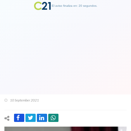
El aviso finaliza en: 19 segundos.
Finalizar Publicidad
Tiene un sueldo de $1.550.000:
Alcaldesa de Colina (UDI) tiene
contratado en el municipio a Cristián
Labbé pese a condena por violaciones
a los DD.HH.
10 September 2021