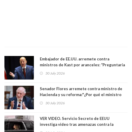
Embajador de EE.UU. arremete contra
ministros de Kast por aranceles: “Preguntaría
si ese ministro realmente ha leído el Tratado.
30 July 2026
Yo diría que no”
Senador Flores arremete contra ministro de
Hacienda y su reforma:"¿Por qué el ministro
Quiroz se empecina en favorecer a municipios
30 July 2026
más ricos, pasándole la aplanadora a los
demás?"
VER VIDEO. Servicio Secreto de EEUU
investiga video tras amenazas contra la
primera dama Melania Trump y su hijo Barron