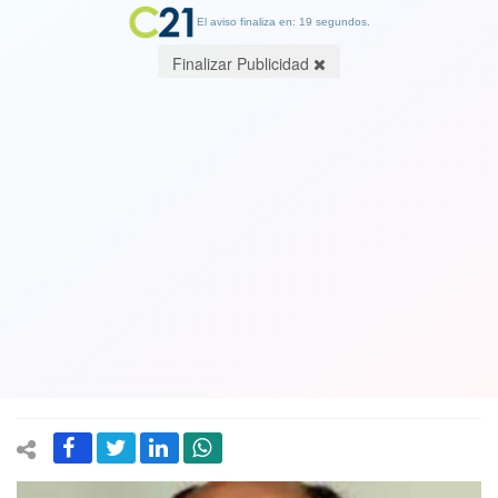
El aviso finaliza en: 19 segundos.
Finalizar Publicidad
¿Torpeza o estupidez? Periodistas y
fotográfos del Congreso culpan al
diputado Sergio Bobadilla (UDI) de
esconder y ocultar fotografía de
exposición
03 August 2022