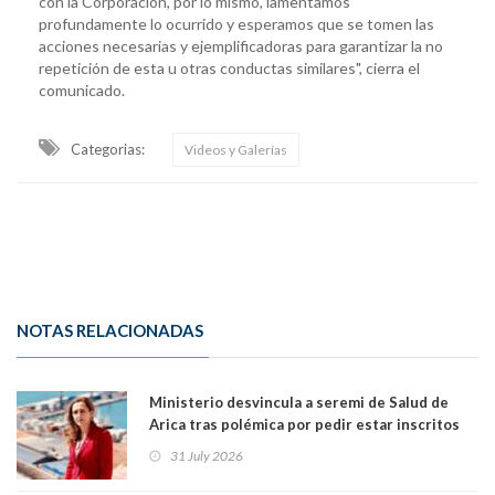
con la Corporación, por lo mismo, lamentamos
profundamente lo ocurrido y esperamos que se tomen las
acciones necesarias y ejemplificadoras para garantizar la no
repetición de esta u otras conductas similares", cierra el
comunicado.
Categorias:
Videos y Galerías
NOTAS RELACIONADAS
Ministerio desvincula a seremi de Salud de
Arica tras polémica por pedir estar inscritos
en el Partido Republicano para un cupo laboral.
31 July 2026
Ya son 29 seremis despedidos desde el 11 de
marzo