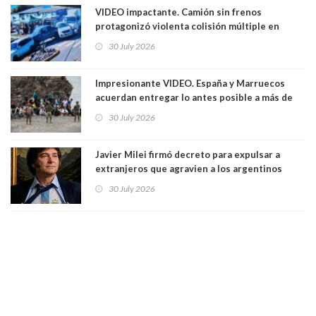
VIDEO impactante. Camión sin frenos
protagonizó violenta colisión múltiple en
Cartagena: 13 lesionados y dos heridos graves
30 July 2026
Impresionante VIDEO. España y Marruecos
acuerdan entregar lo antes posible a más de
dos mil personas que ingresaron como
30 July 2026
avalancha y de manera irregular a territorio
español
Javier Milei firmó decreto para expulsar a
extranjeros que agravien a los argentinos
luego del mundial
30 July 2026