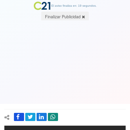
El aviso finaliza en: 19 segundos.
Finalizar Publicidad
"Tuvimos que cortar las cadenas" :
Nuevo alcalde de Estación Central,
Felipe Muñoz, denunció que municipio
estaba cerrado con candado y cadena.
Ver Video
28 June 2021