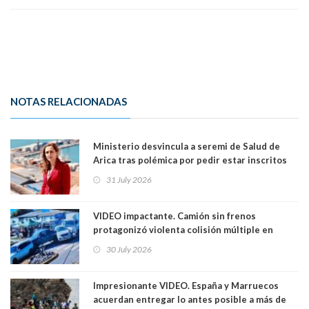
NOTAS RELACIONADAS
Ministerio desvincula a seremi de Salud de
Arica tras polémica por pedir estar inscritos
en el Partido Republicano para un cupo laboral.
31 July 2026
Ya son 29 seremis despedidos desde el 11 de
marzo
VIDEO impactante. Camión sin frenos
protagonizó violenta colisión múltiple en
Cartagena: 13 lesionados y dos heridos graves
30 July 2026
Impresionante VIDEO. España y Marruecos
acuerdan entregar lo antes posible a más de