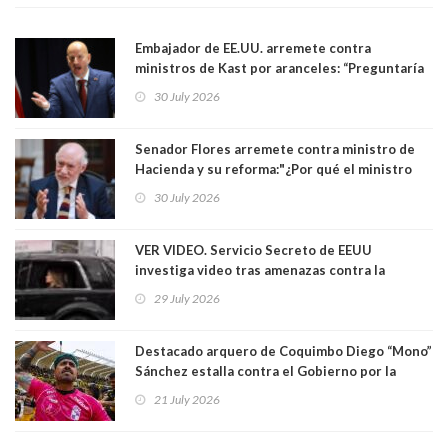
Embajador de EE.UU. arremete contra
ministros de Kast por aranceles: “Preguntaría
si ese ministro realmente ha leído el Tratado.
30 July 2026
Yo diría que no”
Senador Flores arremete contra ministro de
Hacienda y su reforma:"¿Por qué el ministro
Quiroz se empecina en favorecer a municipios
30 July 2026
más ricos, pasándole la aplanadora a los
demás?"
VER VIDEO. Servicio Secreto de EEUU
investiga video tras amenazas contra la
primera dama Melania Trump y su hijo Barron
29 July 2026
Destacado arquero de Coquimbo Diego “Mono”
Sánchez estalla contra el Gobierno por la
catástrofe en su ciudad. Lanzó dura acusación
21 July 2026
contra ministro Poduje a quién trató de
"guevón"