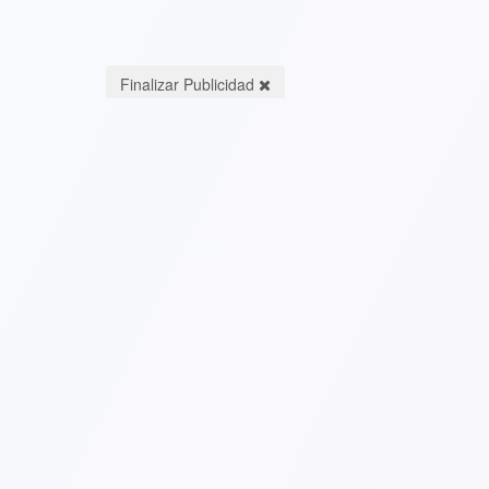
Finalizar Publicidad