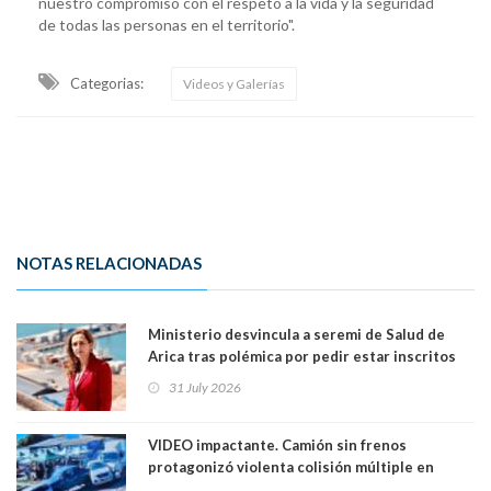
nuestro compromiso con el respeto a la vida y la seguridad
de todas las personas en el territorio".
Categorias:
Videos y Galerías
NOTAS RELACIONADAS
Ministerio desvincula a seremi de Salud de
Arica tras polémica por pedir estar inscritos
en el Partido Republicano para un cupo laboral.
31 July 2026
Ya son 29 seremis despedidos desde el 11 de
marzo
VIDEO impactante. Camión sin frenos
protagonizó violenta colisión múltiple en
Cartagena: 13 lesionados y dos heridos graves