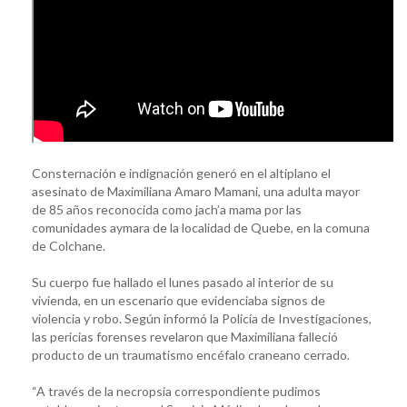
Consternación e indignación generó en el altiplano el
asesinato de Maximiliana Amaro Mamani, una adulta mayor
de 85 años reconocida como jach’a mama por las
comunidades aymara de la localidad de Quebe, en la comuna
de Colchane.
Su cuerpo fue hallado el lunes pasado al interior de su
vivienda, en un escenario que evidenciaba signos de
violencia y robo. Según informó la Policía de Investigaciones,
las pericias forenses revelaron que Maximiliana falleció
producto de un traumatismo encéfalo craneano cerrado.
“A través de la necropsia correspondiente pudimos