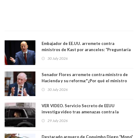
Embajador de EE.UU. arremete contra
ministros de Kast por aranceles: “Preguntaría
si ese ministro realmente ha leído el Tratado.
30 July 2026
Yo diría que no”
Senador Flores arremete contra ministro de
Hacienda y su reforma:"¿Por qué el ministro
Quiroz se empecina en favorecer a municipios
30 July 2026
más ricos, pasándole la aplanadora a los
demás?"
VER VIDEO. Servicio Secreto de EEUU
investiga video tras amenazas contra la
primera dama Melania Trump y su hijo Barron
29 July 2026
Destacado arquero de Coquimbo Diego “Mono”