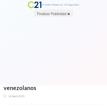
El aviso finaliza en: 18 segundos.
Finalizar Publicidad
Vea el VIDEO. Indignante y
preocupante por los asesinos que
ingresan por ahí: Anciana aymara de
85 años fue asesinada brutalmente en
su humilde casa en Colchane: Familia
apunta a migrantes indocumentados
venezolanos
16 April 2025