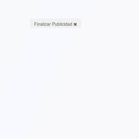
Finalizar Publicidad