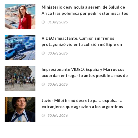
Ministerio desvincula a seremi de Salud de
Arica tras polémica por pedir estar inscritos
en el Partido Republicano para un cupo laboral.
31 July 2026
Ya son 29 seremis despedidos desde el 11 de
marzo
VIDEO impactante. Camión sin frenos
protagonizó violenta colisión múltiple en
Cartagena: 13 lesionados y dos heridos graves
30 July 2026
Impresionante VIDEO. España y Marruecos
acuerdan entregar lo antes posible a más de
dos mil personas que ingresaron como
30 July 2026
avalancha y de manera irregular a territorio
español
Javier Milei firmó decreto para expulsar a
extranjeros que agravien a los argentinos
luego del mundial
30 July 2026