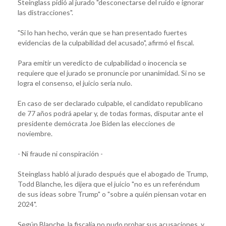
Steinglass pidió al jurado "desconectarse del ruido e ignorar
las distracciones".
"Si lo han hecho, verán que se han presentado fuertes
evidencias de la culpabilidad del acusado", afirmó el fiscal.
Para emitir un veredicto de culpabilidad o inocencia se
requiere que el jurado se pronuncie por unanimidad. Si no se
logra el consenso, el juicio sería nulo.
En caso de ser declarado culpable, el candidato republicano
de 77 años podrá apelar y, de todas formas, disputar ante el
presidente demócrata Joe Biden las elecciones de
noviembre.
- Ni fraude ni conspiración -
Steinglass habló al jurado después que el abogado de Trump,
Todd Blanche, les dijera que el juicio "no es un referéndum
de sus ideas sobre Trump" o "sobre a quién piensan votar en
2024".
Según Blanche, la fiscalía no pudo probar sus acusaciones, y