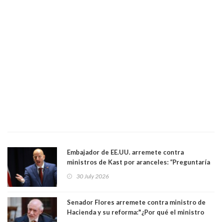
Embajador de EE.UU. arremete contra
ministros de Kast por aranceles: “Preguntaría
si ese ministro realmente ha leído el Tratado.
30 July 2026
Yo diría que no”
Senador Flores arremete contra ministro de
Hacienda y su reforma:"¿Por qué el ministro
Quiroz se empecina en favorecer a municipios