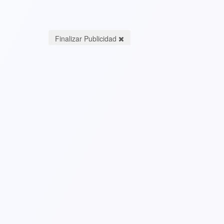
Finalizar Publicidad