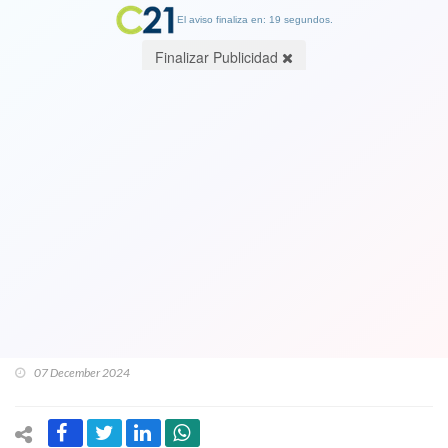
El aviso finaliza en: 18 segundos.
Finalizar Publicidad
Ver perturbador video. 3 crípticas
palabras escritas en balas con las que
mataron por la espalda al gerente de
la mayor aseguradora de EEUU y que
es dueña de Isapres Banmédica y Vida
Tres: "Negar, defender y deponer"
07 December 2024