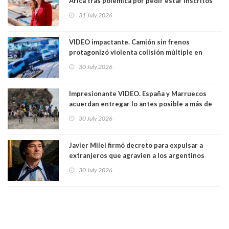
Arica tras polémica por pedir estar inscritos
en el Partido Republicano para un cupo laboral.
31 July 2026
Ya son 29 seremis despedidos desde el 11 de
marzo
VIDEO impactante. Camión sin frenos
protagonizó violenta colisión múltiple en
Cartagena: 13 lesionados y dos heridos graves
30 July 2026
Impresionante VIDEO. España y Marruecos
acuerdan entregar lo antes posible a más de
dos mil personas que ingresaron como
30 July 2026
avalancha y de manera irregular a territorio
español
Javier Milei firmó decreto para expulsar a
extranjeros que agravien a los argentinos
luego del mundial
30 July 2026