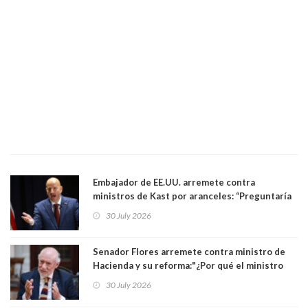
Embajador de EE.UU. arremete contra
ministros de Kast por aranceles: “Preguntaría
si ese ministro realmente ha leído el Tratado.
30 July 2026
Yo diría que no”
Senador Flores arremete contra ministro de
Hacienda y su reforma:"¿Por qué el ministro
Quiroz se empecina en favorecer a municipios
30 July 2026
más ricos, pasándole la aplanadora a los
demás?"