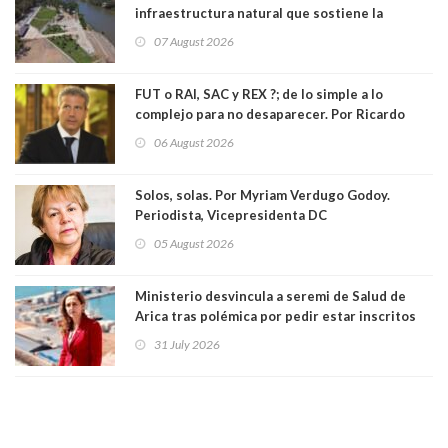
infraestructura natural que sostiene la
vida. Por Alfredo Peña, Periodista
07 August 2026
FUT o RAI, SAC y REX ?; de lo simple a lo
complejo para no desaparecer. Por Ricardo
Rincón. Abogado
06 August 2026
Solos, solas. Por Myriam Verdugo Godoy.
Periodista, Vicepresidenta DC
05 August 2026
Ministerio desvincula a seremi de Salud de
Arica tras polémica por pedir estar inscritos
en el Partido Republicano para un cupo laboral.
31 July 2026
Ya son 29 seremis despedidos desde el 11 de
marzo