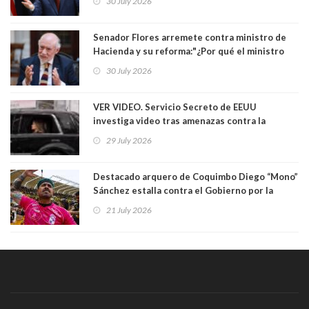
30 July 2026
Yo diría que no”
Senador Flores arremete contra ministro de
Hacienda y su reforma:"¿Por qué el ministro
Quiroz se empecina en favorecer a municipios
30 July 2026
más ricos, pasándole la aplanadora a los
demás?"
VER VIDEO. Servicio Secreto de EEUU
investiga video tras amenazas contra la
primera dama Melania Trump y su hijo Barron
29 July 2026
Destacado arquero de Coquimbo Diego “Mono”
Sánchez estalla contra el Gobierno por la
catástrofe en su ciudad. Lanzó dura acusación
21 July 2026
contra ministro Poduje a quién trató de
"guevón"