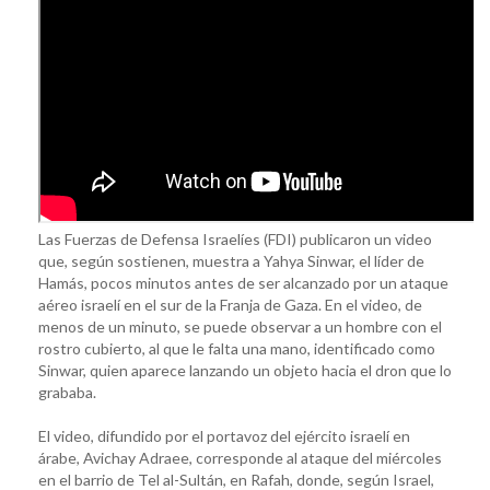
Las Fuerzas de Defensa Israelíes (FDI) publicaron un video
que, según sostienen, muestra a Yahya Sinwar, el líder de
Hamás, pocos minutos antes de ser alcanzado por un ataque
aéreo israelí en el sur de la Franja de Gaza. En el video, de
menos de un minuto, se puede observar a un hombre con el
rostro cubierto, al que le falta una mano, identificado como
Sinwar, quien aparece lanzando un objeto hacia el dron que lo
grababa.
El video, difundido por el portavoz del ejército israelí en
árabe, Avichay Adraee, corresponde al ataque del miércoles
en el barrio de Tel al-Sultán, en Rafah, donde, según Israel,