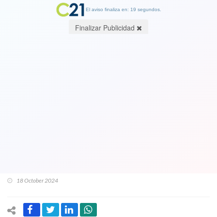
El aviso finaliza en: 19 segundos.
Finalizar Publicidad
Ver Video con imagen sensible. Israel
publica video con los "últimos
momentos", agonizante, del líder de
Hamás, Yahya Sinwar. Tenía una mano
menos por el ataque israelí y fue
captado por un dron
18 October 2024