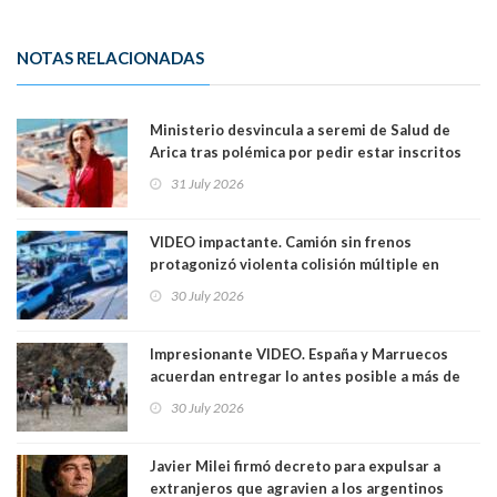
NOTAS RELACIONADAS
Ministerio desvincula a seremi de Salud de
Arica tras polémica por pedir estar inscritos
en el Partido Republicano para un cupo laboral.
31 July 2026
Ya son 29 seremis despedidos desde el 11 de
marzo
VIDEO impactante. Camión sin frenos
protagonizó violenta colisión múltiple en
Cartagena: 13 lesionados y dos heridos graves
30 July 2026
Impresionante VIDEO. España y Marruecos
acuerdan entregar lo antes posible a más de
dos mil personas que ingresaron como
30 July 2026
avalancha y de manera irregular a territorio
español
Javier Milei firmó decreto para expulsar a
extranjeros que agravien a los argentinos