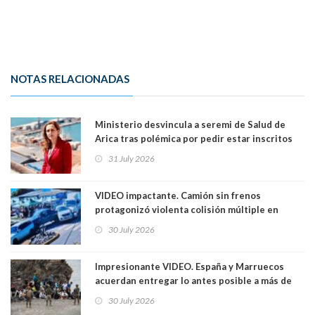
NOTAS RELACIONADAS
Ministerio desvincula a seremi de Salud de
Arica tras polémica por pedir estar inscritos
en el Partido Republicano para un cupo laboral.
31 July 2026
Ya son 29 seremis despedidos desde el 11 de
marzo
VIDEO impactante. Camión sin frenos
protagonizó violenta colisión múltiple en
Cartagena: 13 lesionados y dos heridos graves
30 July 2026
Impresionante VIDEO. España y Marruecos
acuerdan entregar lo antes posible a más de
dos mil personas que ingresaron como
30 July 2026
avalancha y de manera irregular a territorio