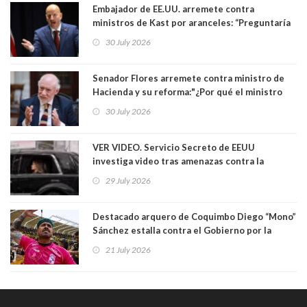
Embajador de EE.UU. arremete contra
ministros de Kast por aranceles: “Preguntaría
si ese ministro realmente ha leído el Tratado.
30 July 2026
Yo diría que no”
Senador Flores arremete contra ministro de
Hacienda y su reforma:"¿Por qué el ministro
Quiroz se empecina en favorecer a municipios
30 July 2026
más ricos, pasándole la aplanadora a los
demás?"
VER VIDEO. Servicio Secreto de EEUU
investiga video tras amenazas contra la
primera dama Melania Trump y su hijo Barron
29 July 2026
Destacado arquero de Coquimbo Diego “Mono”
Sánchez estalla contra el Gobierno por la
catástrofe en su ciudad. Lanzó dura acusación
21 July 2026
contra ministro Poduje a quién trató de
"guevón"