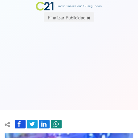
El aviso finaliza en: 18 segundos.
Finalizar Publicidad
Ver video del asesinato. Ofrecen 10
millones de pesos de recompensa por
datos de sujeto que mató a balazos al
presidente del grupo controlador de
Banmédica en Nueva York
05 December 2024