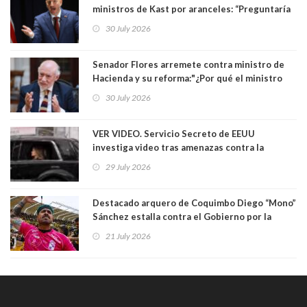
ministros de Kast por aranceles: “Preguntaría
si ese ministro realmente ha leído el Tratado.
30 July 2026
Yo diría que no”
Senador Flores arremete contra ministro de
Hacienda y su reforma:"¿Por qué el ministro
Quiroz se empecina en favorecer a municipios
30 July 2026
más ricos, pasándole la aplanadora a los
demás?"
VER VIDEO. Servicio Secreto de EEUU
investiga video tras amenazas contra la
primera dama Melania Trump y su hijo Barron
29 July 2026
Destacado arquero de Coquimbo Diego “Mono”
Sánchez estalla contra el Gobierno por la
catástrofe en su ciudad. Lanzó dura acusación
21 July 2026
contra ministro Poduje a quién trató de
"guevón"