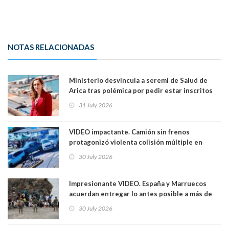
NOTAS RELACIONADAS
Ministerio desvincula a seremi de Salud de
Arica tras polémica por pedir estar inscritos
en el Partido Republicano para un cupo laboral.
31 July 2026
Ya son 29 seremis despedidos desde el 11 de
marzo
VIDEO impactante. Camión sin frenos
protagonizó violenta colisión múltiple en
Cartagena: 13 lesionados y dos heridos graves
30 July 2026
Impresionante VIDEO. España y Marruecos
acuerdan entregar lo antes posible a más de
dos mil personas que ingresaron como
30 July 2026
avalancha y de manera irregular a territorio
español