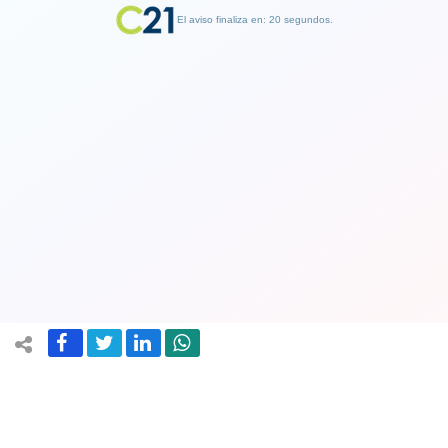
El aviso finaliza en: 20 segundos.
Ver Video. Hombre entrega armas y
municiones a pastor durante culto
evangélico
17 June 2023