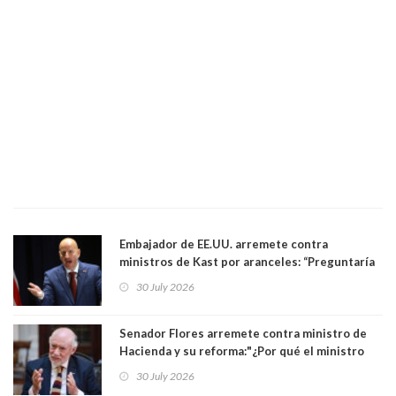
Embajador de EE.UU. arremete contra
ministros de Kast por aranceles: “Preguntaría
si ese ministro realmente ha leído el Tratado.
30 July 2026
Yo diría que no”
Senador Flores arremete contra ministro de
Hacienda y su reforma:"¿Por qué el ministro
Quiroz se empecina en favorecer a municipios
30 July 2026
más ricos, pasándole la aplanadora a los