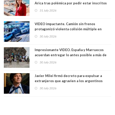
Arica tras polémica por pedir estar inscritos
en el Partido Republicano para un cupo laboral.
31 July 2026
Ya son 29 seremis despedidos desde el 11 de
marzo
VIDEO impactante. Camión sin frenos
protagonizó violenta colisión múltiple en
Cartagena: 13 lesionados y dos heridos graves
30 July 2026
Impresionante VIDEO. España y Marruecos
acuerdan entregar lo antes posible a más de
dos mil personas que ingresaron como
30 July 2026
avalancha y de manera irregular a territorio
español
Javier Milei firmó decreto para expulsar a
extranjeros que agravien a los argentinos
luego del mundial
30 July 2026