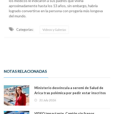
los médicos le indicaron a sus padres que viviría
aproximadamente hasta los 13 años, sin embargo, habría
logrado convertirse en la persona con progeria más longeva
del mundo.
Categorias:
Videos y Galerías
NOTAS RELACIONADAS
Ministerio desvincula a seremi de Salud de
Arica tras polémica por pedir estar inscritos
en el Partido Republicano para un cupo laboral.
31 July 2026
Ya son 29 seremis despedidos desde el 11 de
marzo
VIDEO impactante. Camión sin frenos