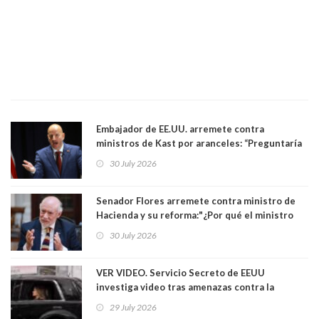
Embajador de EE.UU. arremete contra
ministros de Kast por aranceles: “Preguntaría
si ese ministro realmente ha leído el Tratado.
30 July 2026
Yo diría que no”
Senador Flores arremete contra ministro de
Hacienda y su reforma:"¿Por qué el ministro
Quiroz se empecina en favorecer a municipios
30 July 2026
más ricos, pasándole la aplanadora a los
demás?"
VER VIDEO. Servicio Secreto de EEUU
investiga video tras amenazas contra la
primera dama Melania Trump y su hijo Barron
29 July 2026