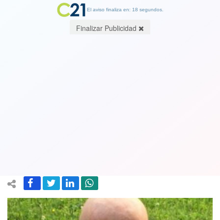
El aviso finaliza en: 18 segundos.
Finalizar Publicidad
Ver Video. Muere Sammy Basso, la
persona con progeria más longeva del
mundo: El denominado "joven viejo"
tenía sólo 28 años
06 October 2024