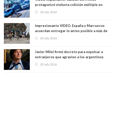
protagonizó violenta colisión múltiple en
Cartagena: 13 lesionados y dos heridos graves
30 July 2026
Impresionante VIDEO. España y Marruecos
acuerdan entregar lo antes posible a más de
dos mil personas que ingresaron como
30 July 2026
avalancha y de manera irregular a territorio
español
Javier Milei firmó decreto para expulsar a
extranjeros que agravien a los argentinos
luego del mundial
30 July 2026