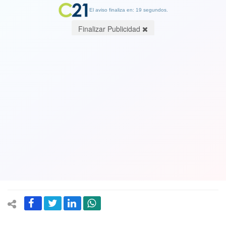
El aviso finaliza en: 19 segundos.
Finalizar Publicidad
Ver Video. “No los vamos a dejar
solos”: el acontecido primer saludo
navideño de Gabriel Boric como
Presidente tuvo énfasis en las familias
de Viña del Mar
24 December 2022