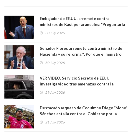
Embajador de EE.UU. arremete contra
ministros de Kast por aranceles: “Preguntaría
si ese ministro realmente ha leído el Tratado.
30 July 2026
Yo diría que no”
Senador Flores arremete contra ministro de
Hacienda y su reforma:"¿Por qué el ministro
Quiroz se empecina en favorecer a municipios
30 July 2026
más ricos, pasándole la aplanadora a los
demás?"
VER VIDEO. Servicio Secreto de EEUU
investiga video tras amenazas contra la
primera dama Melania Trump y su hijo Barron
29 July 2026
Destacado arquero de Coquimbo Diego “Mono”
Sánchez estalla contra el Gobierno por la
catástrofe en su ciudad. Lanzó dura acusación
21 July 2026
contra ministro Poduje a quién trató de
"guevón"