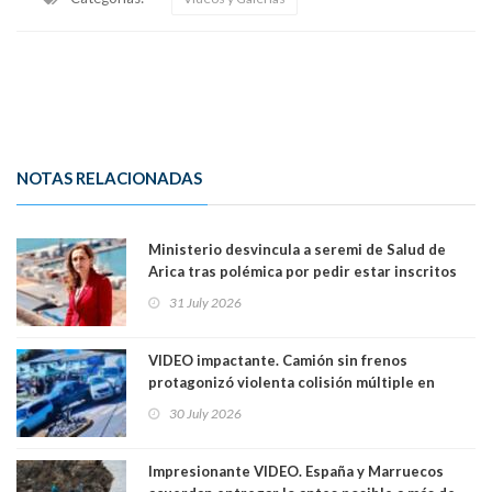
NOTAS RELACIONADAS
Ministerio desvincula a seremi de Salud de
Arica tras polémica por pedir estar inscritos
en el Partido Republicano para un cupo laboral.
31 July 2026
Ya son 29 seremis despedidos desde el 11 de
marzo
VIDEO impactante. Camión sin frenos
protagonizó violenta colisión múltiple en
Cartagena: 13 lesionados y dos heridos graves
30 July 2026
Impresionante VIDEO. España y Marruecos