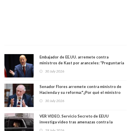
Embajador de EE.UU. arremete contra
ministros de Kast por aranceles: “Preguntaría
si ese ministro realmente ha leído el Tratado.
30 July 2026
Yo diría que no”
Senador Flores arremete contra ministro de
Hacienda y su reforma:"¿Por qué el ministro
Quiroz se empecina en favorecer a municipios
30 July 2026
más ricos, pasándole la aplanadora a los
demás?"
VER VIDEO. Servicio Secreto de EEUU
investiga video tras amenazas contra la
primera dama Melania Trump y su hijo Barron
29 July 2026