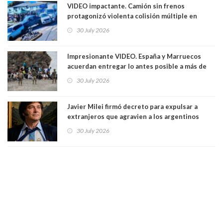
VIDEO impactante. Camión sin frenos
protagonizó violenta colisión múltiple en
Cartagena: 13 lesionados y dos heridos graves
30 July 2026
Impresionante VIDEO. España y Marruecos
acuerdan entregar lo antes posible a más de
dos mil personas que ingresaron como
30 July 2026
avalancha y de manera irregular a territorio
español
Javier Milei firmó decreto para expulsar a
extranjeros que agravien a los argentinos
luego del mundial
30 July 2026