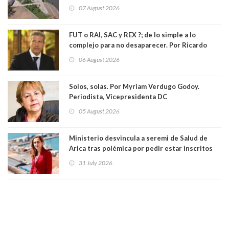
vida. Por Alfredo Peña, Periodista
07 August 2026
FUT o RAI, SAC y REX ?; de lo simple a lo
complejo para no desaparecer. Por Ricardo
Rincón. Abogado
06 August 2026
Solos, solas. Por Myriam Verdugo Godoy.
Periodista, Vicepresidenta DC
05 August 2026
Ministerio desvincula a seremi de Salud de
Arica tras polémica por pedir estar inscritos
en el Partido Republicano para un cupo laboral.
31 July 2026
Ya son 29 seremis despedidos desde el 11 de
marzo