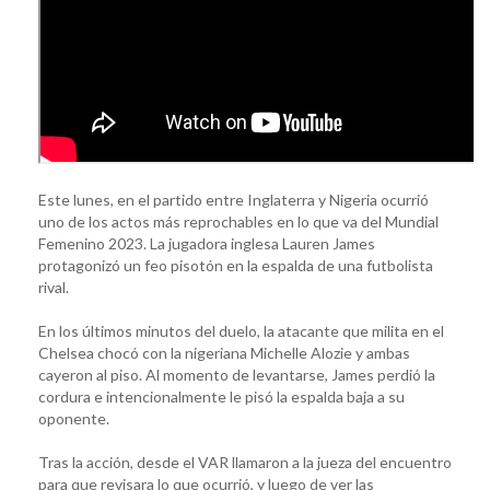
Este lunes, en el partido entre Inglaterra y Nigeria ocurrió
uno de los actos más reprochables en lo que va del Mundial
Femenino 2023. La jugadora inglesa Lauren James
protagonizó un feo pisotón en la espalda de una futbolista
rival.
En los últimos minutos del duelo, la atacante que milita en el
Chelsea chocó con la nigeriana Michelle Alozie y ambas
cayeron al piso. Al momento de levantarse, James perdió la
cordura e intencionalmente le pisó la espalda baja a su
oponente.
Tras la acción, desde el VAR llamaron a la jueza del encuentro
para que revisara lo que ocurrió, y luego de ver las