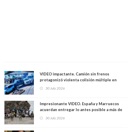
VIDEO impactante. Camión sin frenos
protagonizó violenta colisión múltiple en
Cartagena: 13 lesionados y dos heridos graves
30 July 2026
Impresionante VIDEO. España y Marruecos
acuerdan entregar lo antes posible a más de
dos mil personas que ingresaron como
30 July 2026
avalancha y de manera irregular a territorio
español