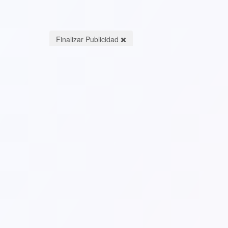
Finalizar Publicidad