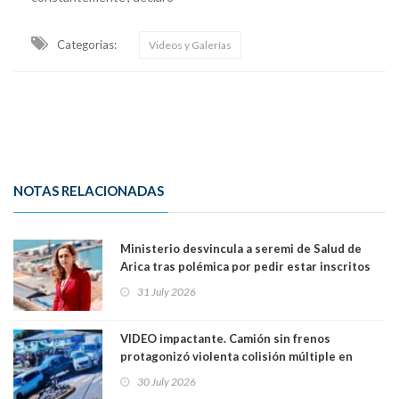
Categorias:
Videos y Galerías
NOTAS RELACIONADAS
Ministerio desvincula a seremi de Salud de
Arica tras polémica por pedir estar inscritos
en el Partido Republicano para un cupo laboral.
31 July 2026
Ya son 29 seremis despedidos desde el 11 de
marzo
VIDEO impactante. Camión sin frenos
protagonizó violenta colisión múltiple en
Cartagena: 13 lesionados y dos heridos graves
30 July 2026