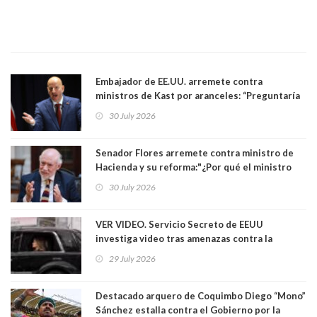
Embajador de EE.UU. arremete contra
ministros de Kast por aranceles: “Preguntaría
si ese ministro realmente ha leído el Tratado.
30 July 2026
Yo diría que no”
Senador Flores arremete contra ministro de
Hacienda y su reforma:"¿Por qué el ministro
Quiroz se empecina en favorecer a municipios
30 July 2026
más ricos, pasándole la aplanadora a los
demás?"
VER VIDEO. Servicio Secreto de EEUU
investiga video tras amenazas contra la
primera dama Melania Trump y su hijo Barron
29 July 2026
Destacado arquero de Coquimbo Diego “Mono”
Sánchez estalla contra el Gobierno por la