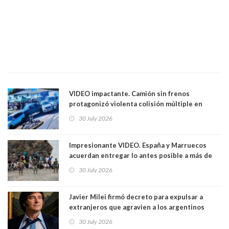
VIDEO impactante. Camión sin frenos
protagonizó violenta colisión múltiple en
Cartagena: 13 lesionados y dos heridos graves
30 July 2026
Impresionante VIDEO. España y Marruecos
acuerdan entregar lo antes posible a más de
dos mil personas que ingresaron como
30 July 2026
avalancha y de manera irregular a territorio
español
Javier Milei firmó decreto para expulsar a
extranjeros que agravien a los argentinos
luego del mundial
30 July 2026