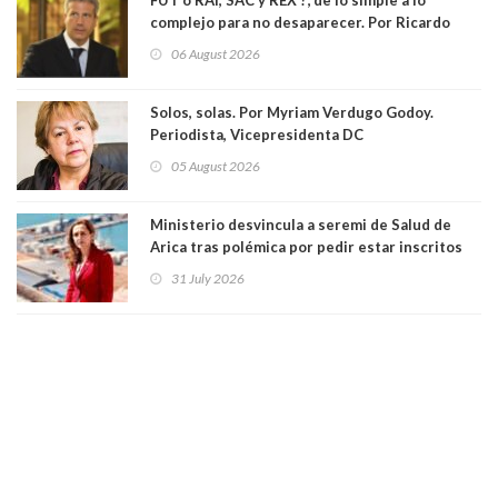
FUT o RAI, SAC y REX ?; de lo simple a lo
complejo para no desaparecer. Por Ricardo
Rincón. Abogado
06 August 2026
Solos, solas. Por Myriam Verdugo Godoy.
Periodista, Vicepresidenta DC
05 August 2026
Ministerio desvincula a seremi de Salud de
Arica tras polémica por pedir estar inscritos
en el Partido Republicano para un cupo laboral.
31 July 2026
Ya son 29 seremis despedidos desde el 11 de
marzo