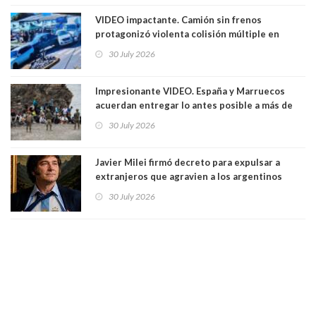
marzo
VIDEO impactante. Camión sin frenos
protagonizó violenta colisión múltiple en
Cartagena: 13 lesionados y dos heridos graves
30 July 2026
Impresionante VIDEO. España y Marruecos
acuerdan entregar lo antes posible a más de
dos mil personas que ingresaron como
30 July 2026
avalancha y de manera irregular a territorio
español
Javier Milei firmó decreto para expulsar a
extranjeros que agravien a los argentinos
luego del mundial
30 July 2026