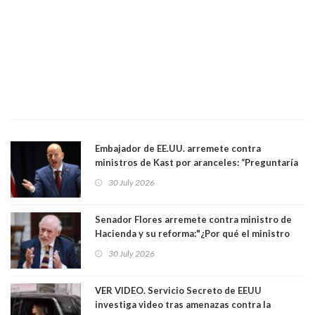
Embajador de EE.UU. arremete contra
ministros de Kast por aranceles: “Preguntaría
si ese ministro realmente ha leído el Tratado.
30 July 2026
Yo diría que no”
Senador Flores arremete contra ministro de
Hacienda y su reforma:"¿Por qué el ministro
Quiroz se empecina en favorecer a municipios
30 July 2026
más ricos, pasándole la aplanadora a los
demás?"
VER VIDEO. Servicio Secreto de EEUU
investiga video tras amenazas contra la