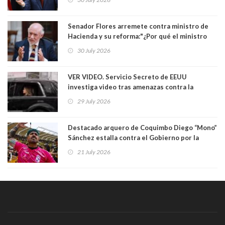
Yo diría que no”
Senador Flores arremete contra ministro de
Hacienda y su reforma:"¿Por qué el ministro
Quiroz se empecina en favorecer a municipios
30 July 2026
más ricos, pasándole la aplanadora a los
demás?"
VER VIDEO. Servicio Secreto de EEUU
investiga video tras amenazas contra la
primera dama Melania Trump y su hijo Barron
29 July 2026
Destacado arquero de Coquimbo Diego “Mono”
Sánchez estalla contra el Gobierno por la
catástrofe en su ciudad. Lanzó dura acusación
21 July 2026
contra ministro Poduje a quién trató de
"guevón"