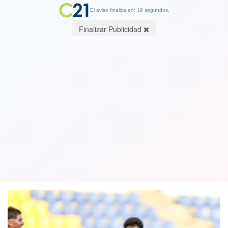
El aviso finaliza en: 19 segundos.
Finalizar Publicidad
VIDEO de los goles. Ganó, gustó y
goleó: Selección Sub-17 aplastó a Perú
y se acerca al Mundial de la categoría
01 April 2025