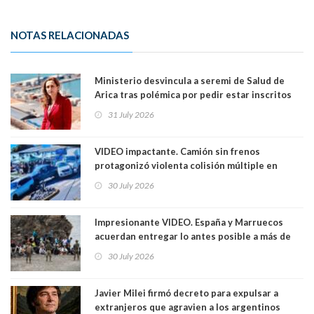
NOTAS RELACIONADAS
Ministerio desvincula a seremi de Salud de
Arica tras polémica por pedir estar inscritos
en el Partido Republicano para un cupo laboral.
31 July 2026
Ya son 29 seremis despedidos desde el 11 de
marzo
VIDEO impactante. Camión sin frenos
protagonizó violenta colisión múltiple en
Cartagena: 13 lesionados y dos heridos graves
30 July 2026
Impresionante VIDEO. España y Marruecos
acuerdan entregar lo antes posible a más de
dos mil personas que ingresaron como
30 July 2026
avalancha y de manera irregular a territorio
español
Javier Milei firmó decreto para expulsar a
extranjeros que agravien a los argentinos