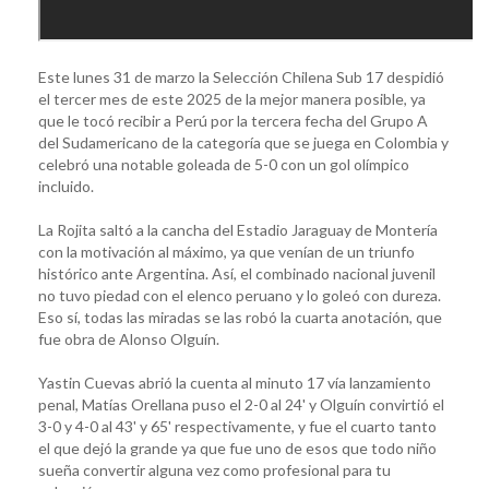
Este lunes 31 de marzo la Selección Chilena Sub 17 despidió
el tercer mes de este 2025 de la mejor manera posible, ya
que le tocó recibir a Perú por la tercera fecha del Grupo A
del Sudamericano de la categoría que se juega en Colombia y
celebró una notable goleada de 5-0 con un gol olímpico
incluido.
La Rojita saltó a la cancha del Estadio Jaraguay de Montería
con la motivación al máximo, ya que venían de un triunfo
histórico ante Argentina. Así, el combinado nacional juvenil
no tuvo piedad con el elenco peruano y lo goleó con dureza.
Eso sí, todas las miradas se las robó la cuarta anotación, que
fue obra de Alonso Olguín.
Yastin Cuevas abrió la cuenta al minuto 17 vía lanzamiento
penal, Matías Orellana puso el 2-0 al 24' y Olguín convirtió el
3-0 y 4-0 al 43' y 65' respectivamente, y fue el cuarto tanto
el que dejó la grande ya que fue uno de esos que todo niño
sueña convertir alguna vez como profesional para tu