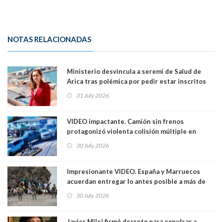
NOTAS RELACIONADAS
Ministerio desvincula a seremi de Salud de
Arica tras polémica por pedir estar inscritos
en el Partido Republicano para un cupo laboral.
31 July 2026
Ya son 29 seremis despedidos desde el 11 de
marzo
VIDEO impactante. Camión sin frenos
protagonizó violenta colisión múltiple en
Cartagena: 13 lesionados y dos heridos graves
30 July 2026
Impresionante VIDEO. España y Marruecos
acuerdan entregar lo antes posible a más de
dos mil personas que ingresaron como
30 July 2026
avalancha y de manera irregular a territorio
español
Javier Milei firmó decreto para expulsar a