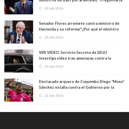
ministros de Kast por aranceles: “Preguntaría
si ese ministro realmente ha leído el Tratado.
30 July 2026
Yo diría que no”
Senador Flores arremete contra ministro de
Hacienda y su reforma:"¿Por qué el ministro
Quiroz se empecina en favorecer a municipios
30 July 2026
más ricos, pasándole la aplanadora a los
demás?"
VER VIDEO. Servicio Secreto de EEUU
investiga video tras amenazas contra la
primera dama Melania Trump y su hijo Barron
29 July 2026
Destacado arquero de Coquimbo Diego “Mono”
Sánchez estalla contra el Gobierno por la
catástrofe en su ciudad. Lanzó dura acusación
21 July 2026
contra ministro Poduje a quién trató de
"guevón"