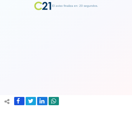
El aviso finaliza en: 19 segundos.
Finalizar Publicidad
Video. Gobernador Claudio Orrego se
viraliza tras hacer un «mewing» en
plena transmisión en vivo
30 March 2024