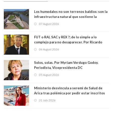
Los humedales no son terrenos baldíos: son la
infraestructura natural que sostiene la
vida. Por Alfredo Peña, Periodista
07 August 2026
FUT o RAI, SAC y REX ?; de lo simple a lo
complejo para no desaparecer. Por Ricardo
Rincón. Abogado
06 August 2026
Solos, solas. Por Myriam Verdugo Godoy.
Periodista, Vicepresidenta DC
05 August 2026
Ministerio desvincula a seremi de Salud de
Arica tras polémica por pedir estar inscritos
en el Partido Republicano para un cupo laboral.
31 July 2026
Ya son 29 seremis despedidos desde el 11 de
marzo