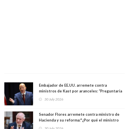
Embajador de EE.UU. arremete contra
ministros de Kast por aranceles: “Preguntaría
si ese ministro realmente ha leído el Tratado.
30 July 2026
Yo diría que no”
Senador Flores arremete contra ministro de
Hacienda y su reforma:"¿Por qué el ministro
Quiroz se empecina en favorecer a municipios
30 July 2026