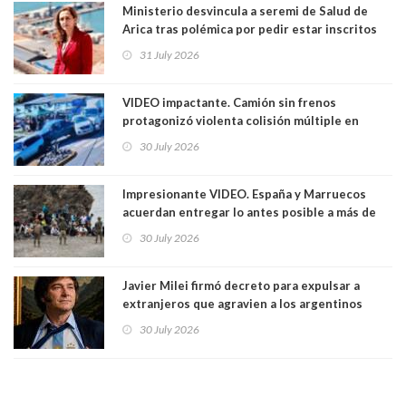
Ministerio desvincula a seremi de Salud de
Arica tras polémica por pedir estar inscritos
en el Partido Republicano para un cupo laboral.
31 July 2026
Ya son 29 seremis despedidos desde el 11 de
marzo
VIDEO impactante. Camión sin frenos
protagonizó violenta colisión múltiple en
Cartagena: 13 lesionados y dos heridos graves
30 July 2026
Impresionante VIDEO. España y Marruecos
acuerdan entregar lo antes posible a más de
dos mil personas que ingresaron como
30 July 2026
avalancha y de manera irregular a territorio
español
Javier Milei firmó decreto para expulsar a
extranjeros que agravien a los argentinos
luego del mundial
30 July 2026