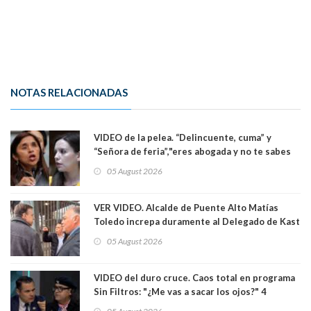
NOTAS RELACIONADAS
VIDEO de la pelea. “Delincuente, cuma” y
“Señora de feria”,"eres abogada y no te sabes
las leyes": el feo y duro fuego cruzado entre
05 August 2026
senadoras Camila Flores y Fabiola Campillai en
el Senado
VER VIDEO. Alcalde de Puente Alto Matías
Toledo increpa duramente al Delegado de Kast
Germán Codina por crisis de seguridad. "El
05 August 2026
delegado nuevamente arrancando"
VIDEO del duro cruce. Caos total en programa
Sin Filtros: "¿Me vas a sacar los ojos?" 4
panelistas abandonan set por estar invitado