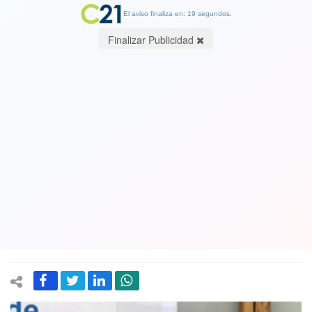
El aviso finaliza en: 19 segundos.
Finalizar Publicidad
Dos generales del Ejército detenidos
por arista "milico gate" y mal uso de
platas públicas. Uno de ellos está en
servicio activo y era jefe de zona en
Coquimbo
26 February 2021