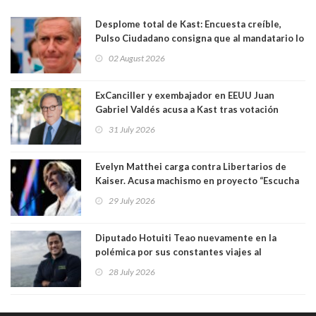
Desplome total de Kast: Encuesta creíble,
Pulso Ciudadano consigna que al mandatario lo
aprueban apenas 25,6%, llegando casi a lo que
02 August 2026
sacó en primera vuelta. Rechazo es de 58.9% y
los jóvenes son los que más lo desaprueban:
64.8%
ExCanciller y exembajador en EEUU Juan
Gabriel Valdés acusa a Kast tras votación
informal que deja en cuarto lugar a Bachelet:
31 July 2026
"Si hay una persona responsable es él"
Evelyn Matthei carga contra Libertarios de
Kaiser. Acusa machismo en proyecto “Escucha
su corazón” y arremete contra La Cofradía:
29 July 2026
"¿Cómo puede haber alguien tan enfermo del
mate?"
Diputado Hotuiti Teao nuevamente en la
polémica por sus constantes viajes al
extranjero. Usó semana distrital como
28 July 2026
vacaciones para irse a Londres y Paris por 18
días sin motivo ni justificación