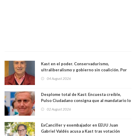
Kast en el poder. Conservadurismo,
ultraliberalismo y gobierno sin coalición. Por
Eduardo Saffirio S. Abogado
04 August 2026
Desplome total de Kast: Encuesta creíble,
Pulso Ciudadano consigna que al mandatario lo
aprueban apenas 25,6%, llegando casi a lo que
02 August 2026
sacó en primera vuelta. Rechazo es de 58.9% y
los jóvenes son los que más lo desaprueban:
64.8%
ExCanciller y exembajador en EEUU Juan
Gabriel Valdés acusa a Kast tras votación