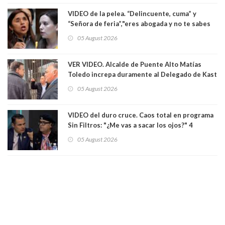
empresa donde era gerente lo suspendió
VIDEO de la pelea. “Delincuente, cuma” y
“Señora de feria”,"eres abogada y no te sabes
las leyes": el feo y duro fuego cruzado entre
05 August 2026
senadoras Camila Flores y Fabiola Campillai en
el Senado
VER VIDEO. Alcalde de Puente Alto Matías
Toledo increpa duramente al Delegado de Kast
Germán Codina por crisis de seguridad. "El
05 August 2026
delegado nuevamente arrancando"
VIDEO del duro cruce. Caos total en programa
Sin Filtros: "¿Me vas a sacar los ojos?" 4
panelistas abandonan set por estar invitado
05 August 2026
excarabinero que dejó ciego a Gustavo Gatica:
Lo trataron de "carnicero Crespo"