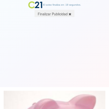
El aviso finaliza en: 19 segundos.
Finalizar Publicidad
Editorial de Cambio21: Sobre ingresos
mínimos y promedios en el mundo del
trabajo
03 August 2018