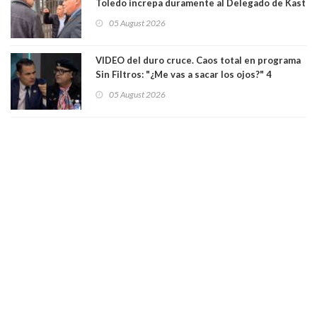
Toledo increpa duramente al Delegado de Kast
Germán Codina por crisis de seguridad. "El
05 August 2026
delegado nuevamente arrancando"
VIDEO del duro cruce. Caos total en programa
Sin Filtros: "¿Me vas a sacar los ojos?" 4
panelistas abandonan set por estar invitado
05 August 2026
excarabinero que dejó ciego a Gustavo Gatica:
Lo trataron de "carnicero Crespo"