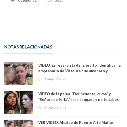
Categorias:
Cambio21
NOTAS RELACIONADAS
VIDEO. Es reservista del Ejército. Identifican a
empresario de Vitacura que amenazó y
secuestró por una hora a 7 niños que jugaban
06 August 2026
al "ring raja". Se trata de Andrés Arrieta y la
empresa donde era gerente lo suspendió
VIDEO de la pelea. “Delincuente, cuma” y
“Señora de feria”,"eres abogada y no te sabes
las leyes": el feo y duro fuego cruzado entre
05 August 2026
senadoras Camila Flores y Fabiola Campillai en
el Senado
VER VIDEO. Alcalde de Puente Alto Matías