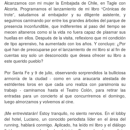
Alcanzamos con mi mujer la Embajada de Chile, en Tagle con
Alcorta. Programamos el lanzamiento de mi libro “Crónicas de
trote”, saludamos al embajador y su diligente asistente, y
seguimos caminando por entre los grandes árboles del parque de
presencia inconfundible, que indiferentes al paso del tiempo se
mecen altaneros como si la vida no fuera capaz de plasmar sus
huellas en ellos. Después de la visita, reflexiono que mi condición
de tipo aprensivo, ha aumentado con los años. Y concluyo: ¿Por
qué han de preocuparse por el lanzamiento de mi libro si al fin de
cuentas soy solo un desconocido que desea ofrecer su libro a
este querido pueblo?
Por Santa Fe y 9 de julio, observando sorprendidos la bulliciosa
armonía de la ciudad - como en una araucaria atestada de
estridentes loros en que cada uno realiza con parsimonia su
trabajo - caminamos hasta el Teatro Colón, para retirar las
entradas para un concierto al que concurriremos el domingo,
luego almorzamos y volvemos al cine.
¡Me entrevistarán! Estoy tranquilo, no siento nervios. En el lobby
del hotel, Luciano, un conocido periodista líder en el área del
running, hablará conmigo. Aplicado, ha leído mi libro y el diálogo