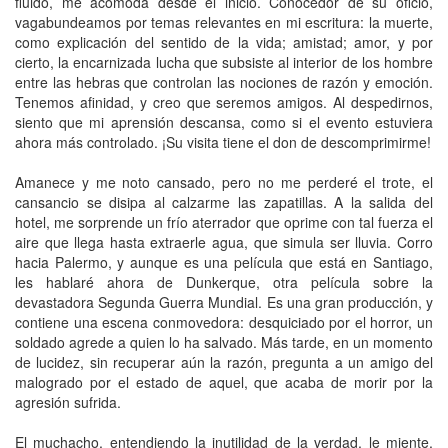
fluido, me acomoda desde el inicio. Conocedor de su oficio,
vagabundeamos por temas relevantes en mi escritura: la muerte,
como explicación del sentido de la vida; amistad; amor, y por
cierto, la encarnizada lucha que subsiste al interior de los hombre
entre las hebras que controlan las nociones de razón y emoción.
Tenemos afinidad, y creo que seremos amigos. Al despedirnos,
siento que mi aprensión descansa, como si el evento estuviera
ahora más controlado. ¡Su visita tiene el don de descomprimirme!
Amanece y me noto cansado, pero no me perderé el trote, el
cansancio se disipa al calzarme las zapatillas. A la salida del
hotel, me sorprende un frío aterrador que oprime con tal fuerza el
aire que llega hasta extraerle agua, que simula ser lluvia. Corro
hacia Palermo, y aunque es una película que está en Santiago,
les hablaré ahora de Dunkerque, otra película sobre la
devastadora Segunda Guerra Mundial. Es una gran producción, y
contiene una escena conmovedora: desquiciado por el horror, un
soldado agrede a quien lo ha salvado. Más tarde, en un momento
de lucidez, sin recuperar aún la razón, pregunta a un amigo del
malogrado por el estado de aquel, que acaba de morir por la
agresión sufrida.
El muchacho, entendiendo la inutilidad de la verdad, le miente,