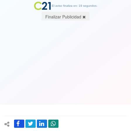
El aviso finaliza en: 19 segundos.
Finalizar Publicidad
ENTRE RECOLETA Y PALERMO. Por
Jorge Orellana Lavanderos. Ingeniero,
escritor y cronista
17 August 2017
Un hálito húmedo y cálido proveniente desde la manga, se interna
hacia el interior del avión y nos impregna del conocido aire de
Buenos Aires.