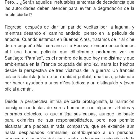
Pero… ¿Serán aquellos irrefutables síntomas de decadencia que
las autoridades deben atender para evitar la degradación de la
noble ciudad?
Regreso, después de dar un par de vueltas por la laguna, y
mientras desando el camino andado, pienso en la película de
anoche. Cuando estamos en Buenos Aires, tratamos de ir al cine
de un pequeño Mall cercano a La Recova, siempre encontramos
ahí una buena película que difícilmente podremos ver en
Santiago: “Paraíso”, es el nombre de la que hoy me distrae y que
ambientada en la Francia ocupada del año 42, narra los hechos
desde la perspectiva de tres víctimas de la guerra: Un francés
colaboracionista jefe de una unidad policial; una rusa, prisionera
por haber ayudado a unos niños judíos; y un distinguido y joven
oficial alemán.
Desde la perspectiva íntima de cada protagonista, la narración
consigna conductas de seres humanos con algunas virtudes y
enormes defectos, lo que mitiga sus culpas, aunque no baste
para eximirlos de sus responsabilidades, pero nos permite
alcanzar una piadosa mirada compasiva, que se extiende aún
hasta despiadados criminales, contribuyendo a un personal
proceso de sanación del alma frente a dolorosos episodios de la