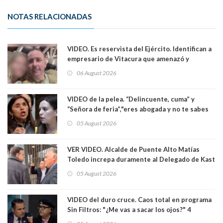
NOTAS RELACIONADAS
VIDEO. Es reservista del Ejército. Identifican a
empresario de Vitacura que amenazó y
secuestró por una hora a 7 niños que jugaban
06 August 2026
al "ring raja". Se trata de Andrés Arrieta y la
empresa donde era gerente lo suspendió
VIDEO de la pelea. “Delincuente, cuma” y
“Señora de feria”,"eres abogada y no te sabes
las leyes": el feo y duro fuego cruzado entre
05 August 2026
senadoras Camila Flores y Fabiola Campillai en
el Senado
VER VIDEO. Alcalde de Puente Alto Matías
Toledo increpa duramente al Delegado de Kast
Germán Codina por crisis de seguridad. "El
05 August 2026
delegado nuevamente arrancando"
VIDEO del duro cruce. Caos total en programa
Sin Filtros: "¿Me vas a sacar los ojos?" 4
panelistas abandonan set por estar invitado