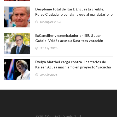
Desplome total de Kast: Encuesta creíble,
Pulso Ciudadano consigna que al mandatario lo
aprueban apenas 25,6%, llegando casi a lo que
02 August 2026
sacó en primera vuelta. Rechazo es de 58.9% y
los jóvenes son los que más lo desaprueban:
64.8%
ExCanciller y exembajador en EEUU Juan
Gabriel Valdés acusa a Kast tras votación
informal que deja en cuarto lugar a Bachelet:
31 July 2026
"Si hay una persona responsable es él"
Evelyn Matthei carga contra Libertarios de
Kaiser. Acusa machismo en proyecto “Escucha
su corazón” y arremete contra La Cofradía:
29 July 2026
"¿Cómo puede haber alguien tan enfermo del
mate?"
© 2017 Cambio 21 / cambio21.cl